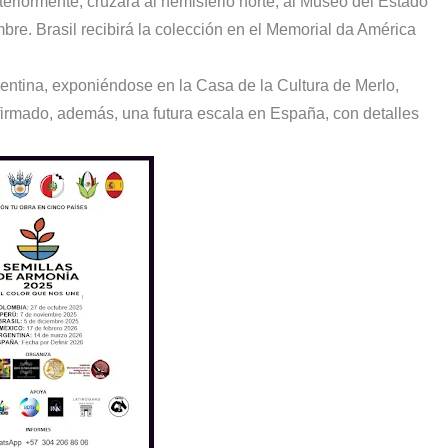
riormente, cruzará al hemisferio norte, al Museo del Estado
re. Brasil recibirá la colección en el Memorial da América
rgentina, exponiéndose en la Casa de la Cultura de Merlo,
irmado, además, una futura escala en España, con detalles