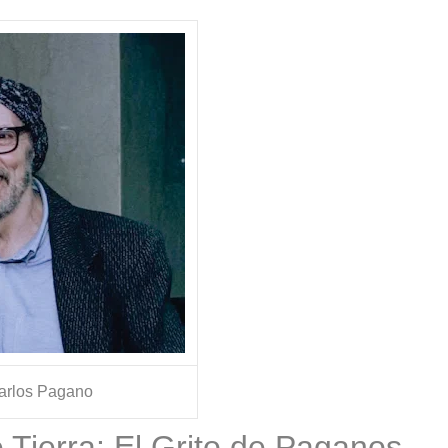
s?
arlos Pagano
 Tierra: El Grito de Paganos