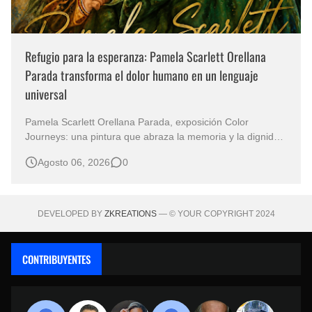
Refugio para la esperanza: Pamela Scarlett Orellana
Parada transforma el dolor humano en un lenguaje
universal
Pamela Scarlett Orellana Parada, exposición Color
Journeys: una pintura que abraza la memoria y la dignidad
La primera mirada basta para comprender que algunas
Agosto 06, 2026
0
obras no necesitan levantar la voz para permanecer en la
memoria. "Refuge in Your Mantle", de la artista Pamela
Scarlett Orella…
DEVELOPED BY
ZKREATIONS
— © YOUR COPYRIGHT 2024
CONTRIBUYENTES