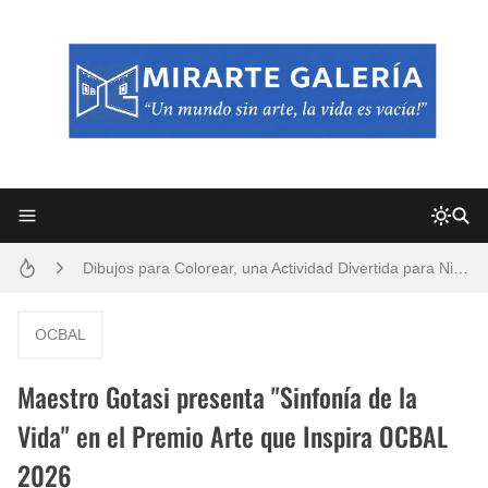
Frutas y Flores Para Colorear Imágenes
Pintores de Paisajes Famosos, Arte al Óleo
Dibujos para Colorear, una Actividad Divertida para Niños y Niñas
Dibujos Fáciles Para Pintar con Acrílico (Minimalismo Artístico)
OCBAL
Convocatoria exposición itinerante "SEMILLAS DE ARMONÍA 2025"
Maestro Gotasi presenta "Sinfonía de la
San Valentín Dibujos a Lápiz del 14 de Febrero
Vida" en el Premio Arte que Inspira OCBAL
2026
Rostros Bellos, La Perfección del Dibujo A Lápiz, Biryulina Vita