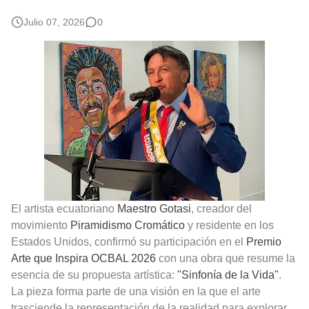
Fotos Artísticas de las Actrices de Hollywood Más Bellas del Mundo
Julio 07, 2026
0
Que significan los cuadros de negras africanas?
El mundo del arte en pintura surrealista
El artista ecuatoriano
Maestro Gotasi
, creador del
movimiento
Piramidismo Cromático
y residente en los
Estados Unidos, confirmó su participación en el
Premio
Arte que Inspira OCBAL 2026
con una obra que resume la
esencia de su propuesta artística:
"Sinfonía de la Vida"
.
La pieza forma parte de una visión en la que el arte
trasciende la representación de la realidad para explorar