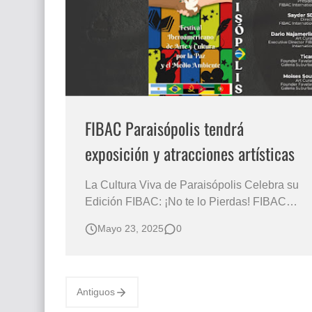
Que significan los cuadros de negras africana
El mundo del arte en pintura surrealista
FIBAC Paraisópolis tendrá
exposición y atracciones artísticas
La Cultura Viva de Paraisópolis Celebra su
Edición FIBAC: ¡No te lo Pierdas! FIBAC
Paraisópolis donde el arte nace del territorio
Mayo 23, 2025
0
y merece aplausos En la edición FIBAC
Paraisópolis, además de los homenajes a
artistas, colectivos y entidades que
construyen la cultura viva de Paraisópolis,
Antiguos
tendre…