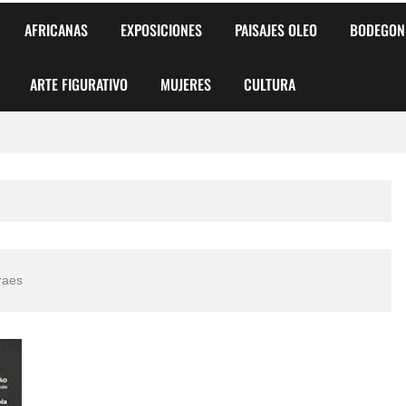
AFRICANAS
EXPOSICIONES
PAISAJES OLEO
BODEGON
ARTE FIGURATIVO
MUJERES
CULTURA
 para Niños y Niñas
alismo Artístico)
AS DE ARMONÍA 2025"
raes
o
, Biryulina Vita
 Más Bellas del Mundo