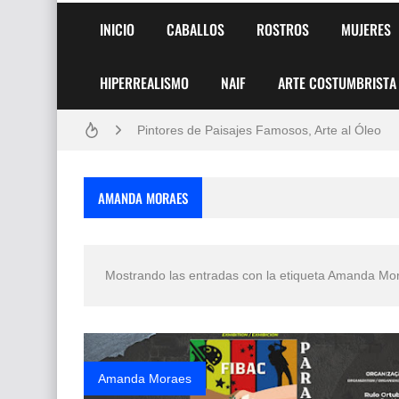
INICIO
CABALLOS
ROSTROS
MUJERES
HIPERREALISMO
NAIF
ARTE COSTUMBRISTA
Frutas y Flores Para Colorear Imágenes
Pintores de Paisajes Famosos, Arte al Óleo
Dibujos para Colorear, una Actividad Divertida
AMANDA MORAES
Dibujos Fáciles Para Pintar con Acrílico (Minim
Convocatoria exposición itinerante "SEMILL
Mostrando las entradas con la etiqueta
Amanda Mo
San Valentín Dibujos a Lápiz del 14 de Febrer
Rostros Bellos, La Perfección del Dibujo A Lápiz
Fotos Artísticas de las Actrices de Hollywood
Amanda Moraes