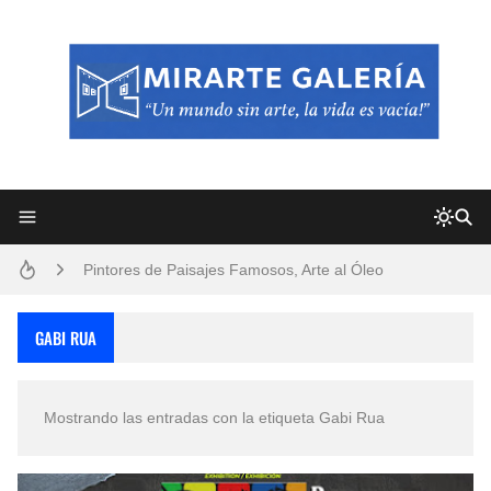
Frutas y Flores Para Colorear Imágenes
Pintores de Paisajes Famosos, Arte al Óleo
Dibujos para Colorear, una Actividad Divertida para Niños y Niñas
GABI RUA
Dibujos Fáciles Para Pintar con Acrílico (Minimalismo Artístico)
Mostrando las entradas con la etiqueta
Gabi Rua
Convocatoria exposición itinerante "SEMILLAS DE ARMONÍA 2025"
San Valentín Dibujos a Lápiz del 14 de Febrero