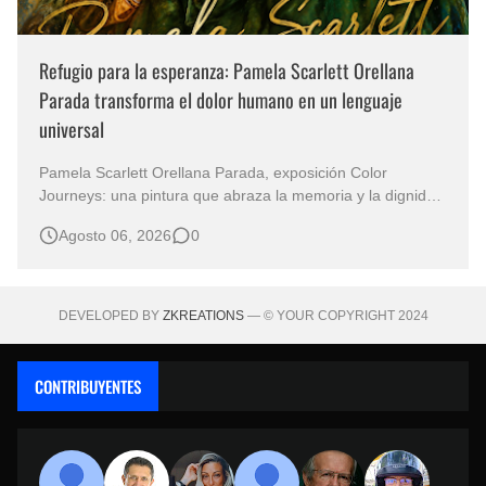
Refugio para la esperanza: Pamela Scarlett Orellana
Parada transforma el dolor humano en un lenguaje
universal
Pamela Scarlett Orellana Parada, exposición Color
Journeys: una pintura que abraza la memoria y la dignidad
La primera mirada basta para comprender que algunas
Agosto 06, 2026
0
obras no necesitan levantar la voz para permanecer en la
memoria. "Refuge in Your Mantle", de la artista Pamela
Scarlett Orella…
DEVELOPED BY
ZKREATIONS
— © YOUR COPYRIGHT 2024
CONTRIBUYENTES