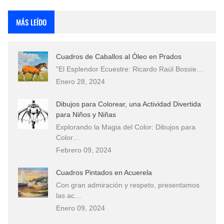
Rostros Bellos, La Perfección del Dibujo A Lápiz, Biryulina Vita
MÁS LEÍDO
Fotos Artísticas de las Actrices de Hollywood Más Bellas del Mundo
Cuadros de Caballos al Óleo en Prados
Que significan los cuadros de negras africanas?
"El Esplendor Ecuestre: Ricardo Raúl Bossie…
Enero 28, 2024
El mundo del arte en pintura surrealista
Dibujos para Colorear, una Actividad Divertida
para Niños y Niñas
Explorando la Magia del Color: Dibujos para
Color…
Febrero 09, 2024
Cuadros Pintados en Acuerela
Con gran admiración y respeto, presentamos
las ac…
Enero 09, 2024