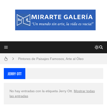
Frutas y Flores Para Colorear Imágenes
Pintores de Paisajes Famosos, Arte al Óleo
Dibujos para Colorear, una Actividad Divertida para Niños y Niñas
JERRY OTT
Dibujos Fáciles Para Pintar con Acrílico (Minimalismo Artístico)
No hay entradas con la etiqueta
Jerry Ott
.
Mostrar todas
Convocatoria exposición itinerante "SEMILLAS DE ARMONÍA 2025"
las entradas
San Valentín Dibujos a Lápiz del 14 de Febrero