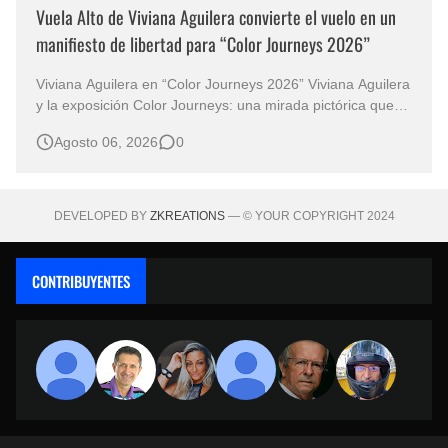
Vuela Alto de Viviana Aguilera convierte el vuelo en un
manifiesto de libertad para “Color Journeys 2026”
Viviana Aguilera en “Color Journeys 2026” Viviana Aguilera
y la exposición Color Journeys: una mirada pictórica que
une India, Brasil y Colombia El arte posee la extraordinaria
Agosto 06, 2026
0
capacidad de anticiparse a las palabras. Antes de que
exista una explicación, una imagen ya ha despertado
emociones, pre…
DEVELOPED BY
ZKREATIONS
— © YOUR COPYRIGHT 2024
CONTRIBUYENTES