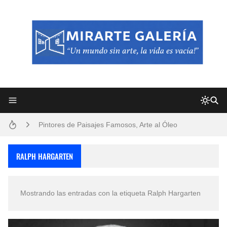
Frutas y Flores Para Colorear Imágenes
Pintores de Paisajes Famosos, Arte al Óleo
Dibujos para Colorear, una Actividad Divertida para Niños y Niñas
RALPH HARGARTEN
Dibujos Fáciles Para Pintar con Acrílico (Minimalismo Artístico)
Mostrando las entradas con la etiqueta
Ralph Hargarten
Convocatoria exposición itinerante "SEMILLAS DE ARMONÍA 2025"
San Valentín Dibujos a Lápiz del 14 de Febrero