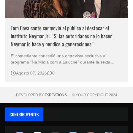
Tom Cavalcante conmovió al público al destacar el
Instituto Neymar Jr.: “Si las autoridades no lo hacen,
Neymar lo hace y bendice a generaciones”
El comediante concedió una entrevista exclusiva al
programa “Na Mídia com a Laluche” durante la sexta
edición de la Subasta del Instituto Neymar Jr., uno de los
Agosto 07, 2026
0
eventos benéficos más importantes de Brasil. En medio del
glamour de la sexta edición de la Subasta del Instituto
Neymar Jr., considerad…
DEVELOPED BY
ZKREATIONS
— © YOUR COPYRIGHT 2024
CONTRIBUYENTES