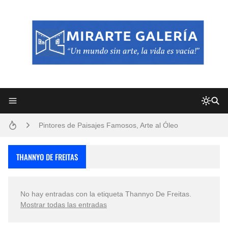
Frutas y Flores Para Colorear Imágenes
Pintores de Paisajes Famosos, Arte al Óleo
Dibujos para Colorear, una Actividad Divertida para Niños y Niñas
THANNYO DE FREITAS
Dibujos Fáciles Para Pintar con Acrílico (Minimalismo Artístico)
No hay entradas con la etiqueta
Thannyo De Freitas
.
Convocatoria exposición itinerante "SEMILLAS DE ARMONÍA 2025"
Mostrar todas las entradas
San Valentín Dibujos a Lápiz del 14 de Febrero