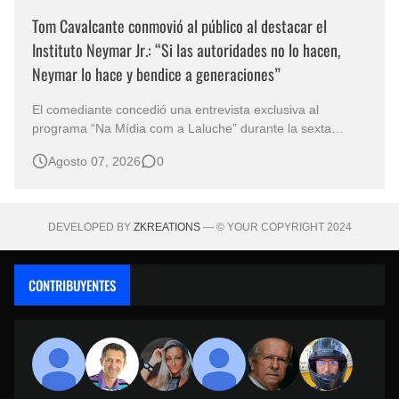
Tom Cavalcante conmovió al público al destacar el
Instituto Neymar Jr.: “Si las autoridades no lo hacen,
Neymar lo hace y bendice a generaciones”
El comediante concedió una entrevista exclusiva al
programa “Na Mídia com a Laluche” durante la sexta
edición de la Subasta del Instituto Neymar Jr., uno de los
Agosto 07, 2026
0
eventos benéficos más importantes de Brasil. En medio del
glamour de la sexta edición de la Subasta del Instituto
Neymar Jr., considerad…
DEVELOPED BY
ZKREATIONS
— © YOUR COPYRIGHT 2024
CONTRIBUYENTES