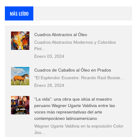
Rostros Bellos, La Perfección del Dibujo A Lápiz, Biryulina Vita
MÁS LEÍDO
Fotos Artísticas de las Actrices de Hollywood Más Bellas del Mundo
Cuadros Abstractos al Óleo
Que significan los cuadros de negras africanas?
Cuadros Abstractos Modernos y Coloridos
Pint…
El mundo del arte en pintura surrealista
Enero 03, 2024
Cuadros de Caballos al Óleo en Prados
"El Esplendor Ecuestre: Ricardo Raúl Bossie…
Enero 28, 2024
“La vida”: una obra que sitúa al maestro
peruano Wagner Ugarte Valdivia entre las
voces más representativas del arte
contemporáneo latinoamericano
Wagner Ugarte Valdivia en la exposición Color
Jou…