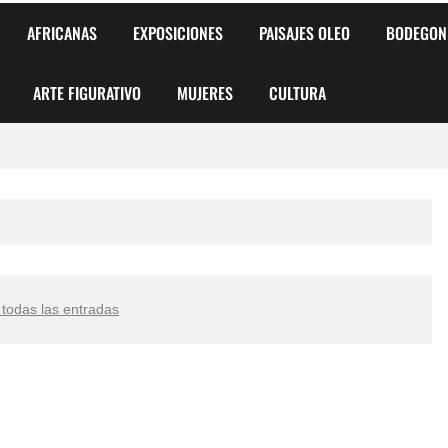
AFRICANAS
EXPOSICIONES
PAISAJES OLEO
BODEGON
ARTE FIGURATIVO
MUJERES
CULTURA
 para Niños y Niñas
alismo Artístico)
AS DE ARMONÍA 2025"
 todas las entradas
o
, Biryulina Vita
 Más Bellas del Mundo