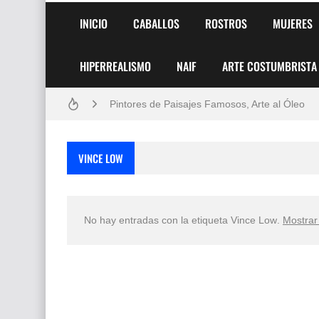
INICIO
CABALLOS
ROSTROS
MUJERES
HIPERREALISMO
NAIF
ARTE COSTUMBRISTA
Frutas y Flores Para Colorear Imágenes
Pintores de Paisajes Famosos, Arte al Óleo
Dibujos para Colorear, una Actividad Divertida
VINCE LOW
Dibujos Fáciles Para Pintar con Acrílico (Minim
Convocatoria exposición itinerante "SEMILL
No hay entradas con la etiqueta
Vince Low
.
Mostrar
San Valentín Dibujos a Lápiz del 14 de Febrer
Rostros Bellos, La Perfección del Dibujo A Lápiz
Fotos Artísticas de las Actrices de Hollywood