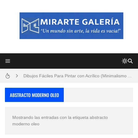
Frutas y Flores Para Colorear Imágenes
Pintores de Paisajes Famosos, Arte al Óleo
Dibujos para Colorear, una Actividad Divertida para Niños y Niñas
Dibujos Fáciles Para Pintar con Acrílico (Minimalismo Artístico)
Convocatoria exposición itinerante "SEMILLAS DE ARMONÍA 2025"
ABSTRACTO MODERNO OLEO
San Valentín Dibujos a Lápiz del 14 de Febrero
Mostrando las entradas con la etiqueta
abstracto
Rostros Bellos, La Perfección del Dibujo A Lápiz, Biryulina Vita
moderno oleo
Fotos Artísticas de las Actrices de Hollywood Más Bellas del Mundo