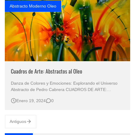
Abstracto Moderno Oleo
Cuadros de Arte: Abstractos al Oleo
Danza de Colores y Emociones: Explorando el Universo
Abstracto de Pedro Cabrera CUADROS DE ARTE:
ABSTRACTOS AL OLEO Abstractos Modernos Pintados
Enero 19, 2024
0
en Óleo Cuadros Abstractos Pintor Pedro Cabrera Pintura
Abstractos Modernos al Óleo Una Travesía Artística en la
Abstracción Moderna a Través de l…
Antiguos