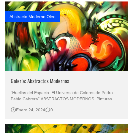
Que significan los cuadros de negras africanas?
Abstracto Moderno Oleo
El mundo del arte en pintura surrealista
Galería: Abstractos Modernos
"Huellas del Espacio: El Universo de Colores de Pedro
Pablo Cabrera" ABSTRACTOS MODERNOS Pinturas
Abstractas al Óleo Sobre Lienzo Cuadros Pinturas
Enero 24, 2024
0
Abstractas Pedro Cabrera Pintor Colombiano Abstractos
Pintados al Óleo "Explorando la Neo Figuración en una
Fusión Electrizante c…