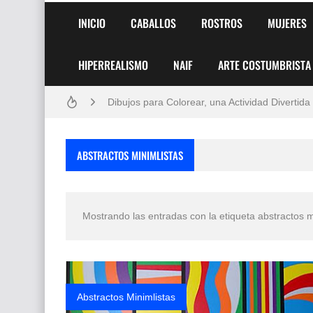
Frutas y Flores Para Colorear Imágenes
INICIO
CABALLOS
ROSTROS
MUJERES
Pintores de Paisajes Famosos, Arte al Óleo
HIPERREALISMO
NAIF
ARTE COSTUMBRISTA
Dibujos para Colorear, una Actividad Divertida
Dibujos Fáciles Para Pintar con Acrílico (Minim
Convocatoria exposición itinerante "SEMILL
ABSTRACTOS MINIMLISTAS
San Valentín Dibujos a Lápiz del 14 de Febrer
Rostros Bellos, La Perfección del Dibujo A Lápiz
Mostrando las entradas con la etiqueta
abstractos m
Fotos Artísticas de las Actrices de Hollywood
Que significan los cuadros de negras africana
El mundo del arte en pintura surrealista
Abstractos Minimlistas