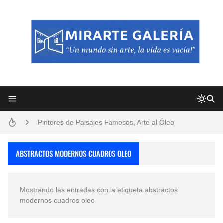
Frutas y Flores Para Colorear Imágenes
Pintores de Paisajes Famosos, Arte al Óleo
Dibujos para Colorear, una Actividad Divertida para Niños y Niñas
ABSTRACTOS MODERNOS CUADROS OLEO
Dibujos Fáciles Para Pintar con Acrílico (Minimalismo Artístico)
Mostrando las entradas con la etiqueta
abstractos
Convocatoria exposición itinerante "SEMILLAS DE ARMONÍA 2025"
modernos cuadros oleo
San Valentín Dibujos a Lápiz del 14 de Febrero