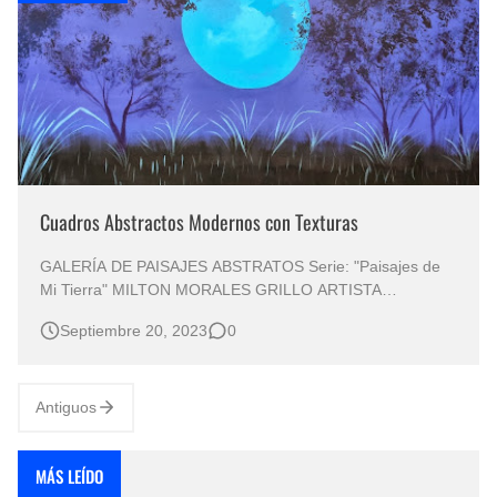
Cuadros Abstractos Modernos con Texturas
GALERÍA DE PAISAJES ABSTRATOS Serie: "Paisajes de
Mi Tierra" MILTON MORALES GRILLO ARTISTA
COLOMBIANO DE PINTURA ABSTRACTA MODERNA
Septiembre 20, 2023
0
Cuadros Abstractos Pintura Acrílica y Óleo (Técnica Mixta)
Pintor Contemporáneo Morales Grillo Milton PINTURA
MODERNA CONTEMPORANEA Arte Abstracto…
Antiguos
MÁS LEÍDO