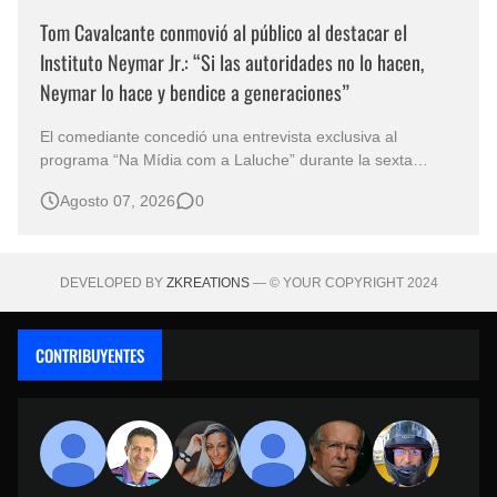
Tom Cavalcante conmovió al público al destacar el
Instituto Neymar Jr.: “Si las autoridades no lo hacen,
Neymar lo hace y bendice a generaciones”
El comediante concedió una entrevista exclusiva al
programa “Na Mídia com a Laluche” durante la sexta
edición de la Subasta del Instituto Neymar Jr., uno de los
Agosto 07, 2026
0
eventos benéficos más importantes de Brasil. En medio del
glamour de la sexta edición de la Subasta del Instituto
Neymar Jr., considerad…
DEVELOPED BY
ZKREATIONS
— © YOUR COPYRIGHT 2024
CONTRIBUYENTES