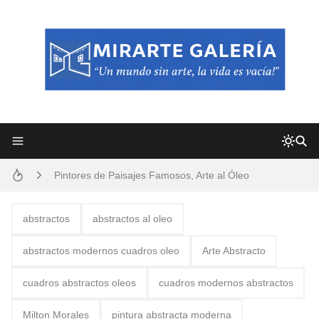
Frutas y Flores Para Colorear Imágenes
Pintores de Paisajes Famosos, Arte al Óleo
Dibujos para Colorear, una Actividad Divertida para Niños y Niñas
Dibujos Fáciles Para Pintar con Acrílico (Minimalismo Artístico)
abstractos
abstractos al oleo
Convocatoria exposición itinerante "SEMILLAS DE ARMONÍA 2025"
abstractos modernos cuadros oleo
Arte Abstracto
San Valentín Dibujos a Lápiz del 14 de Febrero
cuadros abstractos oleos
cuadros modernos abstractos
Rostros Bellos, La Perfección del Dibujo A Lápiz, Biryulina Vita
Milton Morales
pintura abstracta moderna