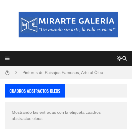
Frutas y Flores Para Colorear Imágenes
Pintores de Paisajes Famosos, Arte al Óleo
Dibujos para Colorear, una Actividad Divertida para Niños y Niñas
CUADROS ABSTRACTOS OLEOS
Dibujos Fáciles Para Pintar con Acrílico (Minimalismo Artístico)
Mostrando las entradas con la etiqueta
cuadros
Convocatoria exposición itinerante "SEMILLAS DE ARMONÍA 2025"
abstractos oleos
San Valentín Dibujos a Lápiz del 14 de Febrero