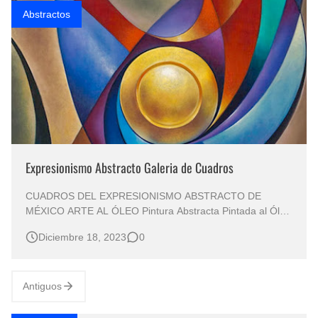
Abstractos
Expresionismo Abstracto Galeria de Cuadros
CUADROS DEL EXPRESIONISMO ABSTRACTO DE
MÉXICO ARTE AL ÓLEO Pintura Abstracta Pintada al Óleo
Sobre Lienzo Pintor: Chávez Méndez, Ricardo (Coahuila -
Diciembre 18, 2023
0
México) Arte, Color y Abstracción en la Pintura al Óleo
PINTURA CONTEMPORANEA ABSTRACTA Cuadros
Abstractos Pintados al Óleo Pintura M…
Antiguos