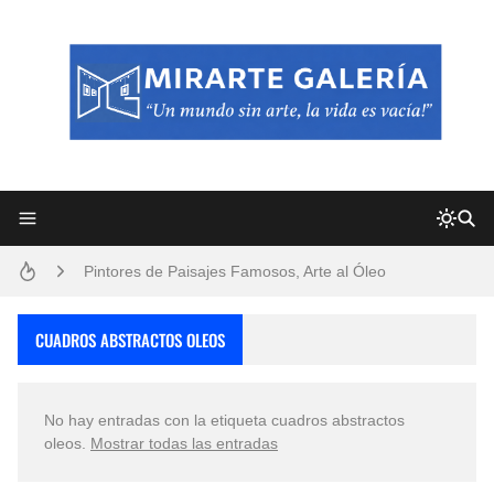
Frutas y Flores Para Colorear Imágenes
Pintores de Paisajes Famosos, Arte al Óleo
Dibujos para Colorear, una Actividad Divertida para Niños y Niñas
CUADROS ABSTRACTOS OLEOS
Dibujos Fáciles Para Pintar con Acrílico (Minimalismo Artístico)
No hay entradas con la etiqueta
cuadros abstractos
Convocatoria exposición itinerante "SEMILLAS DE ARMONÍA 2025"
oleos
.
Mostrar todas las entradas
San Valentín Dibujos a Lápiz del 14 de Febrero