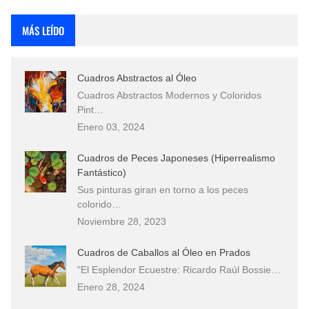
Rostros Bellos, La Perfección del Dibujo A Lápiz, Biryulina Vita
MÁS LEÍDO
Fotos Artísticas de las Actrices de Hollywood Más Bellas del Mundo
Cuadros Abstractos al Óleo
Que significan los cuadros de negras africanas?
Cuadros Abstractos Modernos y Coloridos
Pint…
El mundo del arte en pintura surrealista
Enero 03, 2024
Cuadros de Peces Japoneses (Hiperrealismo
Fantástico)
Sus pinturas giran en torno a los peces
colorido…
Noviembre 28, 2023
Cuadros de Caballos al Óleo en Prados
"El Esplendor Ecuestre: Ricardo Raúl Bossie…
Enero 28, 2024