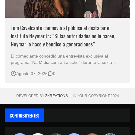
Tom Cavalcante conmovió al público al destacar el
Instituto Neymar Jr.: “Si las autoridades no lo hacen,
Neymar lo hace y bendice a generaciones”
El comediante concedió una entrevista exclusiva al
programa “Na Mídia com a Laluche” durante la sexta
edición de la Subasta del Instituto Neymar Jr., uno de los
Agosto 07, 2026
0
eventos benéficos más importantes de Brasil. En medio del
glamour de la sexta edición de la Subasta del Instituto
Neymar Jr., considerad…
DEVELOPED BY
ZKREATIONS
— © YOUR COPYRIGHT 2024
CONTRIBUYENTES