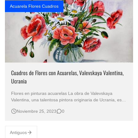
Acuarela Flores Cuadros
Cuadros de Flores con Acuarelas, Valevskaya Valentina,
Ucrania
Flores en pinturas acuarelas La obra de Valevskaya
Valentina, una talentosa pintora originaria de Ucrania, es
un verdadero festín visual de bodegones florales pintados
Noviembre 25, 2023
0
con la delicadeza de la acuarela sobre papel. Arte en
Cuadros de Bonitas Flores Pintadas con Acuarelas en
papel Flores Pint…
Antiguos