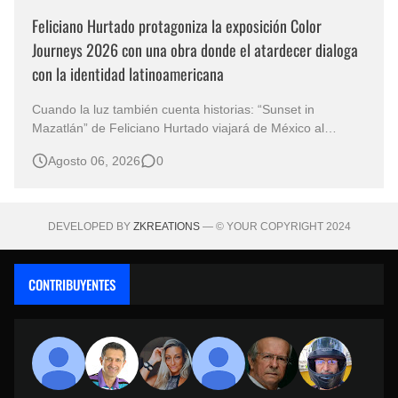
Feliciano Hurtado protagoniza la exposición Color
Journeys 2026 con una obra donde el atardecer dialoga
con la identidad latinoamericana
Cuando la luz también cuenta historias: “Sunset in
Mazatlán” de Feliciano Hurtado viajará de México al
mundo Hay obras que no solo representan un paisaje;
Agosto 06, 2026
0
también contienen una manera de comprender el mundo.
En Sunset in Mazatlán, realizada en óleo sobre lienzo, el
artista mexicano Feliciano Hurt…
DEVELOPED BY
ZKREATIONS
— © YOUR COPYRIGHT 2024
CONTRIBUYENTES