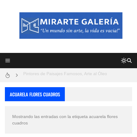
Frutas y Flores Para Colorear Imágenes
Pintores de Paisajes Famosos, Arte al Óleo
Dibujos para Colorear, una Actividad Divertida para Niños y Niñas
Dibujos Fáciles Para Pintar con Acrílico (Minimalismo Artístico)
ACUARELA FLORES CUADROS
Convocatoria exposición itinerante "SEMILLAS DE ARMONÍA 2025"
Mostrando las entradas con la etiqueta
acuarela flores
San Valentín Dibujos a Lápiz del 14 de Febrero
cuadros
Rostros Bellos, La Perfección del Dibujo A Lápiz, Biryulina Vita