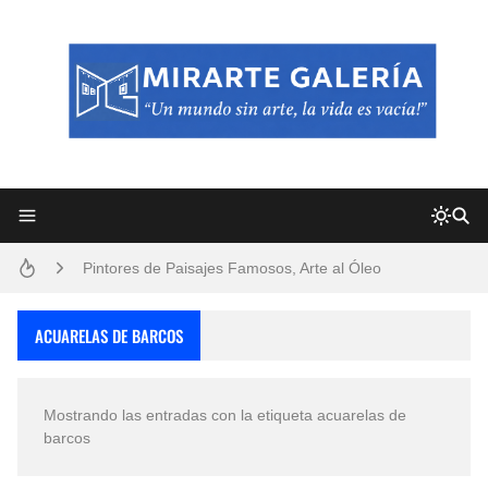
Frutas y Flores Para Colorear Imágenes
Pintores de Paisajes Famosos, Arte al Óleo
Dibujos para Colorear, una Actividad Divertida para Niños y Niñas
ACUARELAS DE BARCOS
Dibujos Fáciles Para Pintar con Acrílico (Minimalismo Artístico)
Mostrando las entradas con la etiqueta
acuarelas de
Convocatoria exposición itinerante "SEMILLAS DE ARMONÍA 2025"
barcos
San Valentín Dibujos a Lápiz del 14 de Febrero