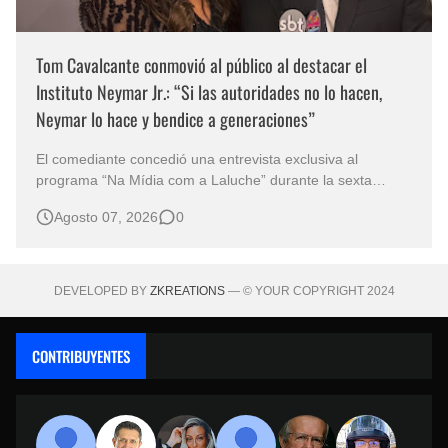
Tom Cavalcante conmovió al público al destacar el
Instituto Neymar Jr.: “Si las autoridades no lo hacen,
Neymar lo hace y bendice a generaciones”
El comediante concedió una entrevista exclusiva al
programa “Na Mídia com a Laluche” durante la sexta
edición de la Subasta del Instituto Neymar Jr., uno de los
Agosto 07, 2026
0
eventos benéficos más importantes de Brasil. En medio del
glamour de la sexta edición de la Subasta del Instituto
Neymar Jr., considerad…
DEVELOPED BY
ZKREATIONS
— © YOUR COPYRIGHT 2024
CONTRIBUYENTES