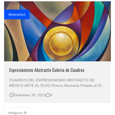
Rostros Bellos, La Perfección del Dibujo A Lápiz, Biryulina Vita
Abstractos
Fotos Artísticas de las Actrices de Hollywood Más Bellas del Mundo
Que significan los cuadros de negras africanas?
El mundo del arte en pintura surrealista
Expresionismo Abstracto Galeria de Cuadros
CUADROS DEL EXPRESIONISMO ABSTRACTO DE
MÉXICO ARTE AL ÓLEO Pintura Abstracta Pintada al Óleo
Sobre Lienzo Pintor: Chávez Méndez, Ricardo (Coahuila -
Diciembre 18, 2023
0
México) Arte, Color y Abstracción en la Pintura al Óleo
PINTURA CONTEMPORANEA ABSTRACTA Cuadros
Abstractos Pintados al Óleo Pintura M…
Antiguos