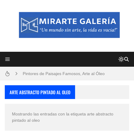
Frutas y Flores Para Colorear Imágenes
Pintores de Paisajes Famosos, Arte al Óleo
Dibujos para Colorear, una Actividad Divertida para Niños y Niñas
ARTE ABSTRACTO PINTADO AL OLEO
Dibujos Fáciles Para Pintar con Acrílico (Minimalismo Artístico)
Mostrando las entradas con la etiqueta
arte abstracto
Convocatoria exposición itinerante "SEMILLAS DE ARMONÍA 2025"
pintado al oleo
San Valentín Dibujos a Lápiz del 14 de Febrero