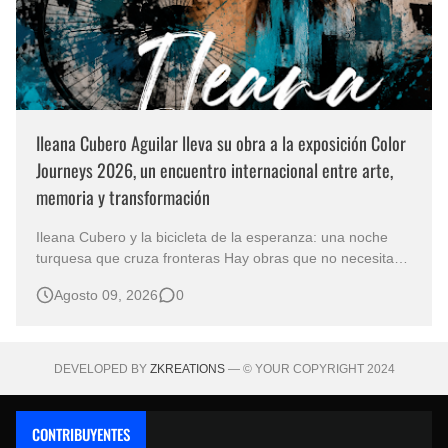
Ileana Cubero Aguilar lleva su obra a la exposición Color
Journeys 2026, un encuentro internacional entre arte,
memoria y transformación
Ileana Cubero y la bicicleta de la esperanza: una noche
turquesa que cruza fronteras Hay obras que no necesitan
representar un lugar específico para hablarnos de un
Agosto 09, 2026
0
mundo reconocible. En Noche turqueza, de la artista
costarricense Ileana Cubero Aguilar, una bicicleta parece
avanzar entre fragment…
DEVELOPED BY
ZKREATIONS
— © YOUR COPYRIGHT 2024
CONTRIBUYENTES