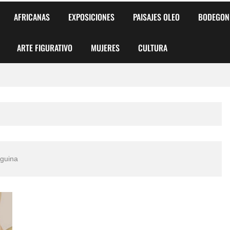
AFRICANAS
EXPOSICIONES
PAISAJES OLEO
BODEGON
ARTE FIGURATIVO
MUJERES
CULTURA
 para Niños y Niñas
alismo Artístico)
AS DE ARMONÍA 2025"
nguina
o
, Biryulina Vita
 Más Bellas del Mundo