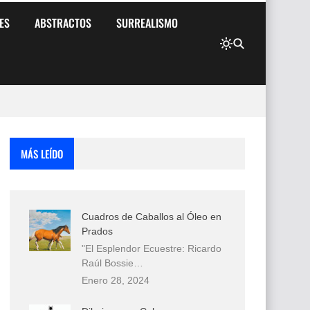
ES
ABSTRACTOS
SURREALISMO
MÁS LEÍDO
Cuadros de Caballos al Óleo en
Prados
"El Esplendor Ecuestre: Ricardo
Raúl Bossie…
Enero 28, 2024