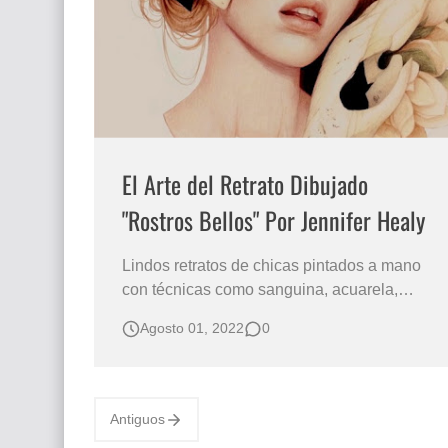
Que significan los cuadros de negras africana
El mundo del arte en pintura surrealista
El Arte del Retrato Dibujado
"Rostros Bellos" Por Jennifer Healy
Lindos retratos de chicas pintados a mano
con técnicas como sanguina, acuarela,
lápices de colores, mixta sobre papel, sin
Agosto 01, 2022
0
embargo la artista también utiliza el diseño
digital para sus asombrosos dibujos. Rostros
bellos de chicas dibujos de Jennifer Healy
Retratos de chicas en dibujos realistas…
Antiguos