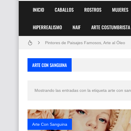
INICIO
CABALLOS
ROSTROS
MUJERES
HIPERREALISMO
NAIF
ARTE COSTUMBRISTA
Frutas y Flores Para Colorear Imágenes
Pintores de Paisajes Famosos, Arte al Óleo
Dibujos para Colorear, una Actividad Divertida
ARTE CON SANGUINA
Dibujos Fáciles Para Pintar con Acrílico (Minim
Convocatoria exposición itinerante "SEMILL
Mostrando las entradas con la etiqueta
arte con sa
San Valentín Dibujos a Lápiz del 14 de Febrer
Rostros Bellos, La Perfección del Dibujo A Lápiz
Fotos Artísticas de las Actrices de Hollywood
Arte Con Sanguina