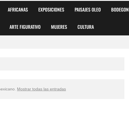
AFRICANAS
EXPOSICIONES
PAISAJES OLEO
BODEGON
ARTE FIGURATIVO
MUJERES
CULTURA
 para Niños y Niñas
alismo Artístico)
AS DE ARMONÍA 2025"
mexicano
.
Mostrar todas las entradas
o
, Biryulina Vita
 Más Bellas del Mundo