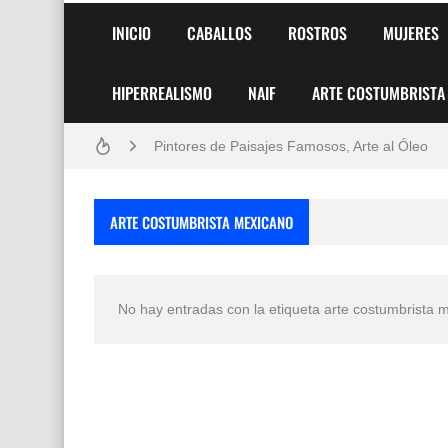
INICIO
CABALLOS
ROSTROS
MUJERES
HIPERREALISMO
NAIF
ARTE COSTUMBRISTA
Frutas y Flores Para Colorear Imágenes
Pintores de Paisajes Famosos, Arte al Óleo
Dibujos para Colorear, una Actividad Divertida
ARTE COSTUMBRISTA MEXICANO
Dibujos Fáciles Para Pintar con Acrílico (Minim
Convocatoria exposición itinerante "SEMILL
No hay entradas con la etiqueta
arte costumbrista 
San Valentín Dibujos a Lápiz del 14 de Febrer
Rostros Bellos, La Perfección del Dibujo A Lápiz
Fotos Artísticas de las Actrices de Hollywood