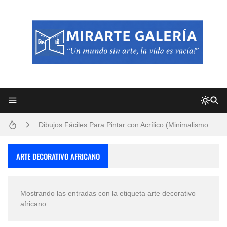
Frutas y Flores Para Colorear Imágenes
Pintores de Paisajes Famosos, Arte al Óleo
Dibujos para Colorear, una Actividad Divertida para Niños y Niñas
Dibujos Fáciles Para Pintar con Acrílico (Minimalismo Artístico)
Convocatoria exposición itinerante "SEMILLAS DE ARMONÍA 2025"
ARTE DECORATIVO AFRICANO
San Valentín Dibujos a Lápiz del 14 de Febrero
Mostrando las entradas con la etiqueta
arte decorativo
Rostros Bellos, La Perfección del Dibujo A Lápiz, Biryulina Vita
africano
Fotos Artísticas de las Actrices de Hollywood Más Bellas del Mundo