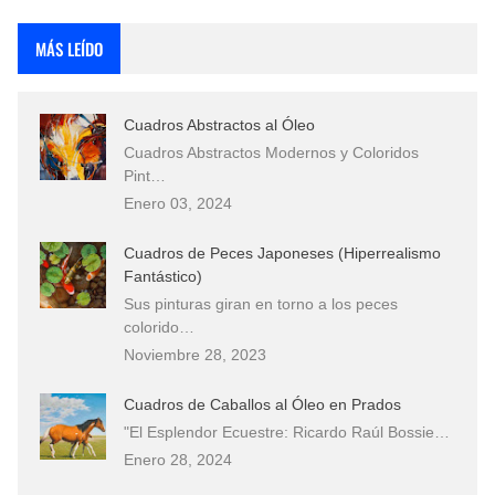
Rostros Bellos, La Perfección del Dibujo A Lápiz, Biryulina Vita
MÁS LEÍDO
Fotos Artísticas de las Actrices de Hollywood Más Bellas del Mundo
Cuadros Abstractos al Óleo
Que significan los cuadros de negras africanas?
Cuadros Abstractos Modernos y Coloridos
Pint…
El mundo del arte en pintura surrealista
Enero 03, 2024
Cuadros de Peces Japoneses (Hiperrealismo
Fantástico)
Sus pinturas giran en torno a los peces
colorido…
Noviembre 28, 2023
Cuadros de Caballos al Óleo en Prados
"El Esplendor Ecuestre: Ricardo Raúl Bossie…
Enero 28, 2024