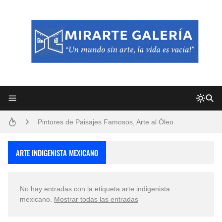
Frutas y Flores Para Colorear Imágenes
Pintores de Paisajes Famosos, Arte al Óleo
Dibujos para Colorear, una Actividad Divertida para Niños y Niñas
ARTE INDIGENISTA MEXICANO
Dibujos Fáciles Para Pintar con Acrílico (Minimalismo Artístico)
No hay entradas con la etiqueta
arte indigenista
Convocatoria exposición itinerante "SEMILLAS DE ARMONÍA 2025"
mexicano
.
Mostrar todas las entradas
San Valentín Dibujos a Lápiz del 14 de Febrero