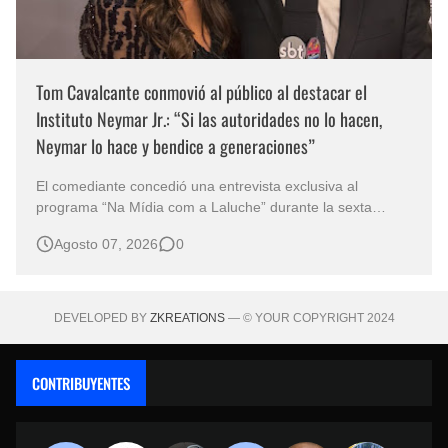
Tom Cavalcante conmovió al público al destacar el
Instituto Neymar Jr.: “Si las autoridades no lo hacen,
Neymar lo hace y bendice a generaciones”
El comediante concedió una entrevista exclusiva al
programa “Na Mídia com a Laluche” durante la sexta
edición de la Subasta del Instituto Neymar Jr., uno de los
Agosto 07, 2026
0
eventos benéficos más importantes de Brasil. En medio del
glamour de la sexta edición de la Subasta del Instituto
Neymar Jr., considerad…
DEVELOPED BY
ZKREATIONS
— © YOUR COPYRIGHT 2024
CONTRIBUYENTES