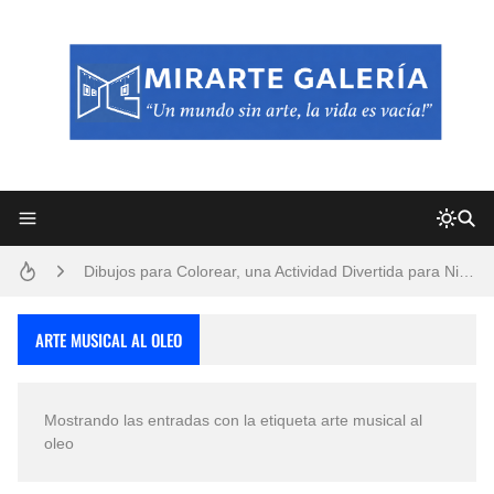
Frutas y Flores Para Colorear Imágenes
Pintores de Paisajes Famosos, Arte al Óleo
Dibujos para Colorear, una Actividad Divertida para Niños y Niñas
Dibujos Fáciles Para Pintar con Acrílico (Minimalismo Artístico)
ARTE MUSICAL AL OLEO
Convocatoria exposición itinerante "SEMILLAS DE ARMONÍA 2025"
Mostrando las entradas con la etiqueta
arte musical al
San Valentín Dibujos a Lápiz del 14 de Febrero
oleo
Rostros Bellos, La Perfección del Dibujo A Lápiz, Biryulina Vita