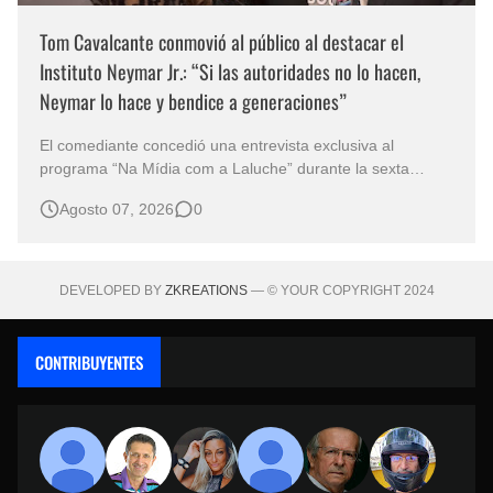
Tom Cavalcante conmovió al público al destacar el
Instituto Neymar Jr.: “Si las autoridades no lo hacen,
Neymar lo hace y bendice a generaciones”
El comediante concedió una entrevista exclusiva al
programa “Na Mídia com a Laluche” durante la sexta
edición de la Subasta del Instituto Neymar Jr., uno de los
Agosto 07, 2026
0
eventos benéficos más importantes de Brasil. En medio del
glamour de la sexta edición de la Subasta del Instituto
Neymar Jr., considerad…
DEVELOPED BY
ZKREATIONS
— © YOUR COPYRIGHT 2024
CONTRIBUYENTES