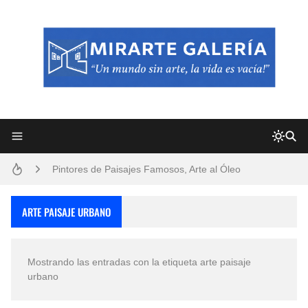
Frutas y Flores Para Colorear Imágenes
Pintores de Paisajes Famosos, Arte al Óleo
Dibujos para Colorear, una Actividad Divertida para Niños y Niñas
ARTE PAISAJE URBANO
Dibujos Fáciles Para Pintar con Acrílico (Minimalismo Artístico)
Mostrando las entradas con la etiqueta
arte paisaje
Convocatoria exposición itinerante "SEMILLAS DE ARMONÍA 2025"
urbano
San Valentín Dibujos a Lápiz del 14 de Febrero