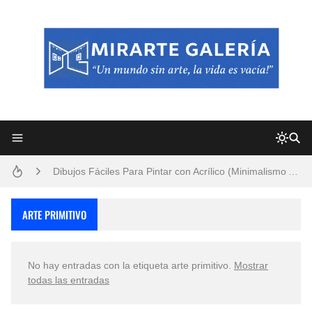
Frutas y Flores Para Colorear Imágenes
Pintores de Paisajes Famosos, Arte al Óleo
Dibujos para Colorear, una Actividad Divertida para Niños y Niñas
Dibujos Fáciles Para Pintar con Acrílico (Minimalismo Artístico)
Convocatoria exposición itinerante "SEMILLAS DE ARMONÍA 2025"
ARTE PRIMITIVO
San Valentín Dibujos a Lápiz del 14 de Febrero
No hay entradas con la etiqueta
arte primitivo
.
Mostrar
Rostros Bellos, La Perfección del Dibujo A Lápiz, Biryulina Vita
todas las entradas
Fotos Artísticas de las Actrices de Hollywood Más Bellas del Mundo