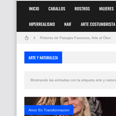
INICIO
CABALLOS
ROSTROS
MUJERES
HIPERREALISMO
NAIF
ARTE COSTUMBRISTA
Frutas y Flores Para Colorear Imágenes
Pintores de Paisajes Famosos, Arte al Óleo
Dibujos para Colorear, una Actividad Divertida
ARTE Y NATURALEZA
Dibujos Fáciles Para Pintar con Acrílico (Minim
Convocatoria exposición itinerante "SEMILL
Mostrando las entradas con la etiqueta
arte y natur
San Valentín Dibujos a Lápiz del 14 de Febrer
Rostros Bellos, La Perfección del Dibujo A Lápiz
Fotos Artísticas de las Actrices de Hollywood
Amor En Transformacion