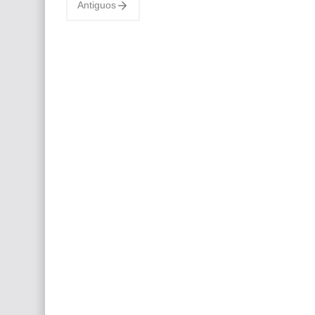
Antiguos
un…