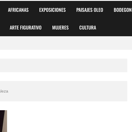
AFRICANAS
EXPOSICIONES
PAISAJES OLEO
BODEGON
ARTE FIGURATIVO
MUJERES
CULTURA
 para Niños y Niñas
alismo Artístico)
AS DE ARMONÍA 2025"
aleza
o
, Biryulina Vita
 Más Bellas del Mundo