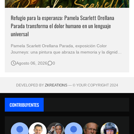
Refugio para la esperanza: Pamela Scarlett Orellana
Parada transforma el dolor humano en un lenguaje
universal
Pamela Scarlett Orellana Parada, exposición Color
Journeys: una pintura que abraza la memoria y la dignidad
La primera mirada basta para comprender que algunas
Agosto 06, 2026
0
obras no necesitan levantar la voz para permanecer en la
memoria. "Refuge in Your Mantle", de la artista Pamela
Scarlett Orella…
DEVELOPED BY
ZKREATIONS
— © YOUR COPYRIGHT 2024
CONTRIBUYENTES