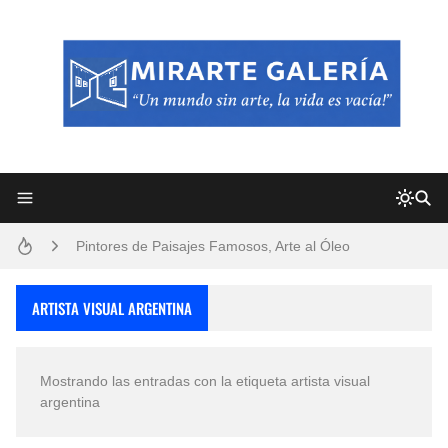
Frutas y Flores Para Colorear Imágenes
Pintores de Paisajes Famosos, Arte al Óleo
Dibujos para Colorear, una Actividad Divertida para Niños y Niñas
ARTISTA VISUAL ARGENTINA
Dibujos Fáciles Para Pintar con Acrílico (Minimalismo Artístico)
Mostrando las entradas con la etiqueta
artista visual
Convocatoria exposición itinerante "SEMILLAS DE ARMONÍA 2025"
argentina
San Valentín Dibujos a Lápiz del 14 de Febrero