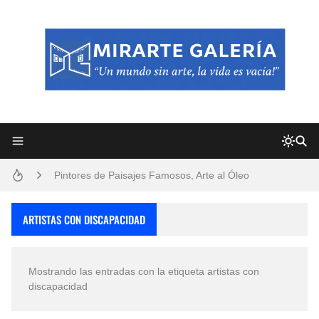
Frutas y Flores Para Colorear Imágenes
Pintores de Paisajes Famosos, Arte al Óleo
Dibujos para Colorear, una Actividad Divertida para Niños y Niñas
ARTISTAS CON DISCAPACIDAD
Dibujos Fáciles Para Pintar con Acrílico (Minimalismo Artístico)
Mostrando las entradas con la etiqueta
artistas con
Convocatoria exposición itinerante "SEMILLAS DE ARMONÍA 2025"
discapacidad
San Valentín Dibujos a Lápiz del 14 de Febrero