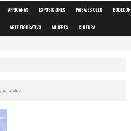
AFRICANAS
EXPOSICIONES
PAISAJES OLEO
BODEGON
ARTE FIGURATIVO
MUJERES
CULTURA
 para Niños y Niñas
alismo Artístico)
AS DE ARMONÍA 2025"
ros al oleo
o
, Biryulina Vita
 Más Bellas del Mundo