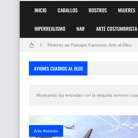
INICIO
CABALLOS
ROSTROS
MUJERES
HIPERREALISMO
NAIF
ARTE COSTUMBRISTA
Frutas y Flores Para Colorear Imágenes
Pintores de Paisajes Famosos, Arte al Óleo
Dibujos para Colorear, una Actividad Divertida
AVIONES CUADROS AL OLEO
Dibujos Fáciles Para Pintar con Acrílico (Minim
Convocatoria exposición itinerante "SEMILL
Mostrando las entradas con la etiqueta
aviones cuad
San Valentín Dibujos a Lápiz del 14 de Febrer
Rostros Bellos, La Perfección del Dibujo A Lápiz
Fotos Artísticas de las Actrices de Hollywood
Arte Aviones