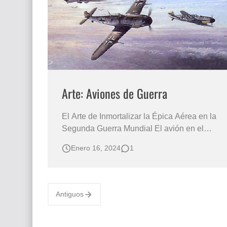
Que significan los cuadros de negras africana
El mundo del arte en pintura surrealista
Arte: Aviones de Guerra
El Arte de Inmortalizar la Épica Aérea en la
Segunda Guerra Mundial El avión en el
campo de batalla ha desempeñado un papel
Enero 16, 2024
1
importante y decisivo en la guerra moderna
del siglo XX y aunque no comparto la
violencia, la destrucción y caos de los
conflictos armados, aplaudo y admiro al
Antiguos
artista de esta…