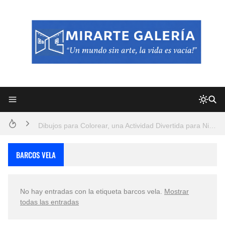
Frutas y Flores Para Colorear Imágenes
Pintores de Paisajes Famosos, Arte al Óleo
Dibujos para Colorear, una Actividad Divertida para Niños y Niñas
Dibujos Fáciles Para Pintar con Acrílico (Minimalismo Artístico)
BARCOS VELA
Convocatoria exposición itinerante "SEMILLAS DE ARMONÍA 2025"
No hay entradas con la etiqueta
barcos vela
.
Mostrar
San Valentín Dibujos a Lápiz del 14 de Febrero
todas las entradas
Rostros Bellos, La Perfección del Dibujo A Lápiz, Biryulina Vita