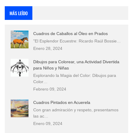
Fotos Artísticas de las Actrices de Hollywood Más Bellas del Mundo
MÁS LEÍDO
Que significan los cuadros de negras africanas?
Cuadros de Caballos al Óleo en Prados
El mundo del arte en pintura surrealista
"El Esplendor Ecuestre: Ricardo Raúl Bossie…
Enero 28, 2024
Dibujos para Colorear, una Actividad Divertida
para Niños y Niñas
Explorando la Magia del Color: Dibujos para
Color…
Febrero 09, 2024
Cuadros Pintados en Acuerela
Con gran admiración y respeto, presentamos
las ac…
Enero 09, 2024