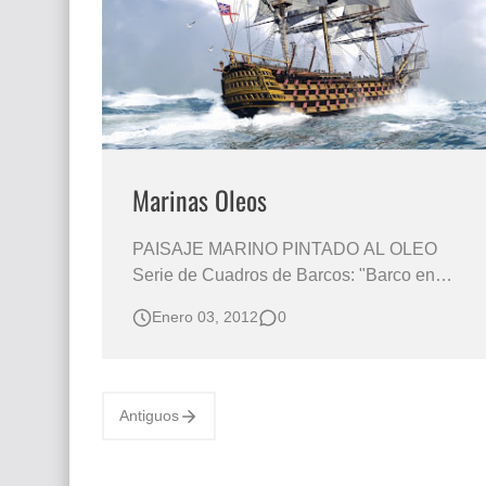
Que significan los cuadros de negras africana
El mundo del arte en pintura surrealista
Marinas Oleos
PAISAJE MARINO PINTADO AL OLEO
Serie de Cuadros de Barcos: "Barco en
Peligro de Tormenta" Paisajes Realistas en
Enero 03, 2012
0
la Pintura del Océano Paisajes marinos Oleo
“Navegando en los oleos de los mares de la
imaginación” “Sorprendentes marinas
pintadas y arte digital” Te puede interesar: …
Antiguos