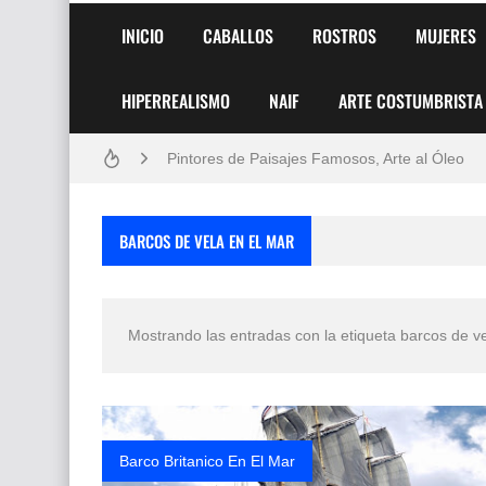
INICIO
CABALLOS
ROSTROS
MUJERES
HIPERREALISMO
NAIF
ARTE COSTUMBRISTA
Frutas y Flores Para Colorear Imágenes
Pintores de Paisajes Famosos, Arte al Óleo
Dibujos para Colorear, una Actividad Divertida
BARCOS DE VELA EN EL MAR
Dibujos Fáciles Para Pintar con Acrílico (Minim
Convocatoria exposición itinerante "SEMILL
Mostrando las entradas con la etiqueta
barcos de ve
San Valentín Dibujos a Lápiz del 14 de Febrer
Rostros Bellos, La Perfección del Dibujo A Lápiz
Fotos Artísticas de las Actrices de Hollywood
Barco Britanico En El Mar