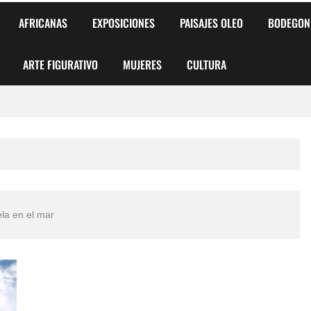
AFRICANAS
EXPOSICIONES
PAISAJES OLEO
BODEGON
ARTE FIGURATIVO
MUJERES
CULTURA
 para Niños y Niñas
alismo Artístico)
AS DE ARMONÍA 2025"
la en el mar
o
, Biryulina Vita
 Más Bellas del Mundo