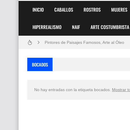
INICIO
CABALLOS
ROSTROS
MUJERES
HIPERREALISMO
NAIF
ARTE COSTUMBRISTA
Frutas y Flores Para Colorear Imágenes
Pintores de Paisajes Famosos, Arte al Óleo
Dibujos para Colorear, una Actividad Divertida
BOCADOS
Dibujos Fáciles Para Pintar con Acrílico (Minim
Convocatoria exposición itinerante "SEMILL
No hay entradas con la etiqueta
bocados
.
Mostrar t
San Valentín Dibujos a Lápiz del 14 de Febrer
Rostros Bellos, La Perfección del Dibujo A Lápiz
Fotos Artísticas de las Actrices de Hollywood