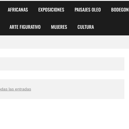
AFRICANAS
EXPOSICIONES
PAISAJES OLEO
BODEGON
ARTE FIGURATIVO
MUJERES
CULTURA
 para Niños y Niñas
alismo Artístico)
AS DE ARMONÍA 2025"
odas las entradas
o
, Biryulina Vita
 Más Bellas del Mundo