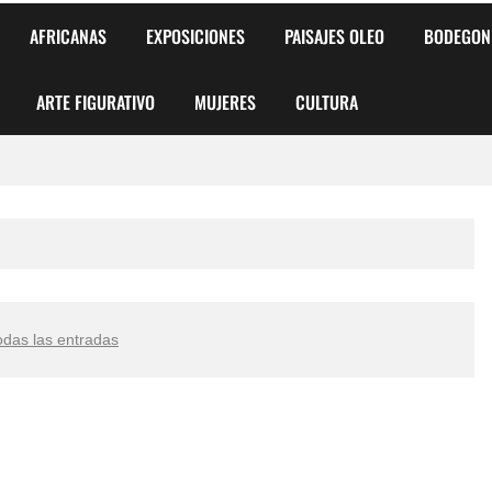
AFRICANAS
EXPOSICIONES
PAISAJES OLEO
BODEGON
ARTE FIGURATIVO
MUJERES
CULTURA
 para Niños y Niñas
alismo Artístico)
AS DE ARMONÍA 2025"
odas las entradas
o
, Biryulina Vita
 Más Bellas del Mundo