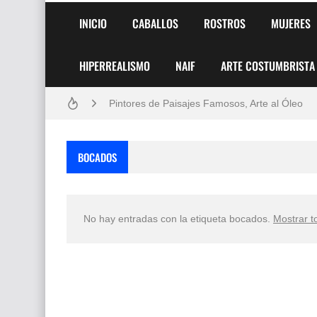
INICIO
CABALLOS
ROSTROS
MUJERES
HIPERREALISMO
NAIF
ARTE COSTUMBRISTA
Frutas y Flores Para Colorear Imágenes
Pintores de Paisajes Famosos, Arte al Óleo
Dibujos para Colorear, una Actividad Divertida
BOCADOS
Dibujos Fáciles Para Pintar con Acrílico (Minim
Convocatoria exposición itinerante "SEMILL
No hay entradas con la etiqueta
bocados
.
Mostrar t
San Valentín Dibujos a Lápiz del 14 de Febrer
Rostros Bellos, La Perfección del Dibujo A Lápiz
Fotos Artísticas de las Actrices de Hollywood