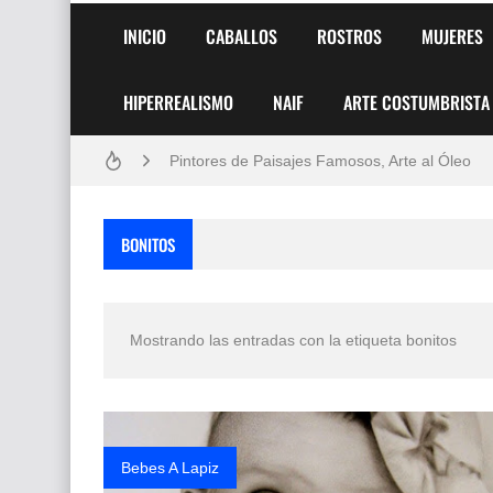
INICIO
CABALLOS
ROSTROS
MUJERES
HIPERREALISMO
NAIF
ARTE COSTUMBRISTA
Frutas y Flores Para Colorear Imágenes
Pintores de Paisajes Famosos, Arte al Óleo
Dibujos para Colorear, una Actividad Divertida
BONITOS
Dibujos Fáciles Para Pintar con Acrílico (Minim
Convocatoria exposición itinerante "SEMILL
Mostrando las entradas con la etiqueta
bonitos
San Valentín Dibujos a Lápiz del 14 de Febrer
Rostros Bellos, La Perfección del Dibujo A Lápiz
Fotos Artísticas de las Actrices de Hollywood
Bebes A Lapiz