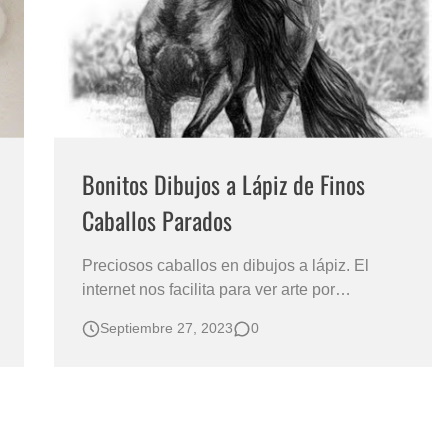
s?
Bonitos Dibujos a Lápiz de Finos
Caballos Parados
Preciosos caballos en dibujos a lápiz. El
internet nos facilita para ver arte por
cantidades casi que infinitas, y navegando
Septiembre 27, 2023
0
por ahí encontré los dibujos equinos de Joan
Ferre Crossley, 1975, de San Juan, Puerto
Rico. ¡Los dibujos me parecieron de buena
calidad y resolví compartirlos con Uds, …