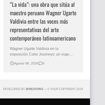
“La vida”: una obra que sitúa al
maestro peruano Wagner Ugarte
Valdivia entre las voces más
representativas del arte
contemporáneo latinoamericano
Wagner Ugarte Valdivia en la
exposición Color Journeys: un viaje
pictórico hacia la esencia de la
Agosto 06, 2026
0
existencia Hay obras que no buscan
describir el mundo, sino iluminar
aquello que permanece oculto en la
conciencia humana. Esa es la primera
sensación que despierta "La vida" , una
DEVELOPED BY
ZKREATIONS
— © YOUR COPYRIGHT 2024
creación…