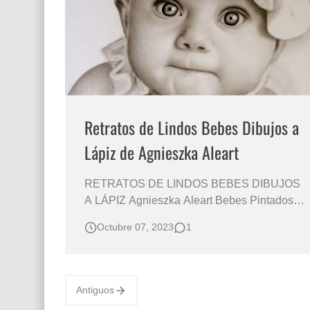
Que significan los cuadros de negras africana
El mundo del arte en pintura surrealista
Retratos de Lindos Bebes Dibujos a
Lápiz de Agnieszka Aleart
RETRATOS DE LINDOS BEBES DIBUJOS
A LÁPIZ Agnieszka Aleart Bebes Pintados
con Lápiz Sobre Papel Imágenes de Bebes
Octubre 07, 2023
1
en Retratos Realistas a Lápiz Agnieszka
Aleart, una destacada retratista de bebés, ha
perfeccionado la técnica de los dibujos a
lápiz con un enfoque particular en la
Antiguos
represen…