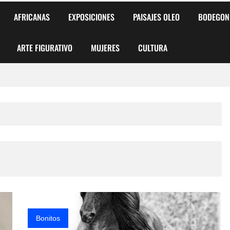
AFRICANAS
EXPOSICIONES
PAISAJES OLEO
BODEGON
ARTE FIGURATIVO
MUJERES
CULTURA
 para Niños y Niñas
alismo Artístico)
AS DE ARMONÍA 2025"
o
, Biryulina Vita
 Más Bellas del Mundo
Bonitos