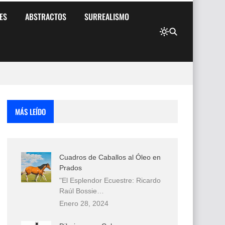
ES
ABSTRACTOS
SURREALISMO
MÁS LEÍDO
Cuadros de Caballos al Óleo en
Prados
"El Esplendor Ecuestre: Ricardo
Raúl Bossie…
Enero 28, 2024