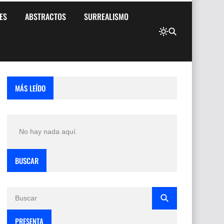
ES
ABSTRACTOS
SURREALISMO
MÁS LEÍDO
No hay nada aquí.
BUSCAR
PRESENTA