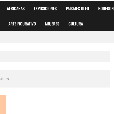
AFRICANAS
EXPOSICIONES
PAISAJES OLEO
BODEGON
ARTE FIGURATIVO
MUJERES
CULTURA
 para Niños y Niñas
alismo Artístico)
AS DE ARMONÍA 2025"
ultura
o
, Biryulina Vita
 Más Bellas del Mundo