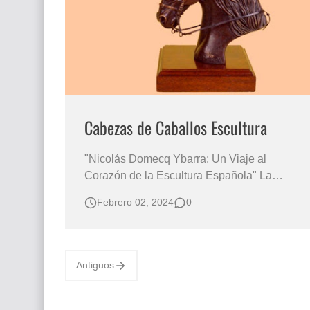
Que significan los cuadros de negras africana
El mundo del arte en pintura surrealista
Cabezas de Caballos Escultura
"Nicolás Domecq Ybarra: Un Viaje al
Corazón de la Escultura Española" La
Belleza del Caballo Nicolás Domecq Ybarra
Febrero 02, 2024
0
Escultor Español Las esculturas en bronce a
la cera perdida de Nicolás Domecq Ybarra
son un testimonio magnífico de su maestría
en la transformación de este metal noble e…
Antiguos