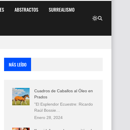
ES
ABSTRACTOS
SURREALISMO
MÁS LEÍDO
Cuadros de Caballos al Óleo en
Prados
"El Esplendor Ecuestre: Ricardo
Raúl Bossie…
Enero 28, 2024