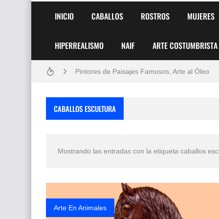
INICIO
CABALLOS
ROSTROS
MUJERES
HIPERREALISMO
NAIF
ARTE COSTUMBRISTA
Frutas y Flores Para Colorear Imágenes
Pintores de Paisajes Famosos, Arte al Óleo
Dibujos para Colorear, una Actividad Divertida
CABALLOS ESCULTURA
Dibujos Fáciles Para Pintar con Acrílico (Minim
Convocatoria exposición itinerante "SEMILL
Mostrando las entradas con la etiqueta
caballos esc
San Valentín Dibujos a Lápiz del 14 de Febrer
Rostros Bellos, La Perfección del Dibujo A Lápiz
Fotos Artísticas de las Actrices de Hollywood
Arte En Animales