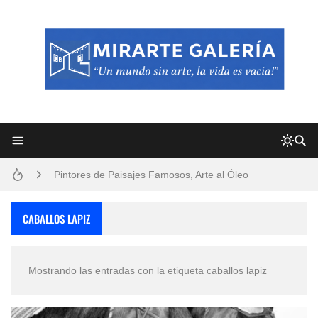
Frutas y Flores Para Colorear Imágenes
Pintores de Paisajes Famosos, Arte al Óleo
Dibujos para Colorear, una Actividad Divertida para Niños y Niñas
CABALLOS LAPIZ
Dibujos Fáciles Para Pintar con Acrílico (Minimalismo Artístico)
Mostrando las entradas con la etiqueta
caballos lapiz
Convocatoria exposición itinerante "SEMILLAS DE ARMONÍA 2025"
San Valentín Dibujos a Lápiz del 14 de Febrero