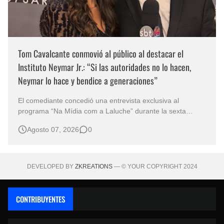
Tom Cavalcante conmovió al público al destacar el
Instituto Neymar Jr.: “Si las autoridades no lo hacen,
Neymar lo hace y bendice a generaciones”
El comediante concedió una entrevista exclusiva al
programa “Na Mídia com a Laluche” durante la sexta
edición de la Subasta del Instituto Neymar Jr., uno de los
Agosto 07, 2026
0
eventos benéficos más importantes de Brasil. En medio del
glamour de la sexta edición de la Subasta del Instituto
Neymar Jr., considerad…
DEVELOPED BY
ZKREATIONS
— © YOUR COPYRIGHT 2024
CONTRIBUYENTES