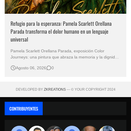
Refugio para la esperanza: Pamela Scarlett Orellana
Parada transforma el dolor humano en un lenguaje
universal
Pamela Scarlett Orellana Parada, exposición Color
Journeys: una pintura que abraza la memoria y la dignidad
La primera mirada basta para comprender que algunas
Agosto 06, 2026
0
obras no necesitan levantar la voz para permanecer en la
memoria. "Refuge in Your Mantle", de la artista Pamela
Scarlett Orella…
DEVELOPED BY
ZKREATIONS
— © YOUR COPYRIGHT 2024
CONTRIBUYENTES