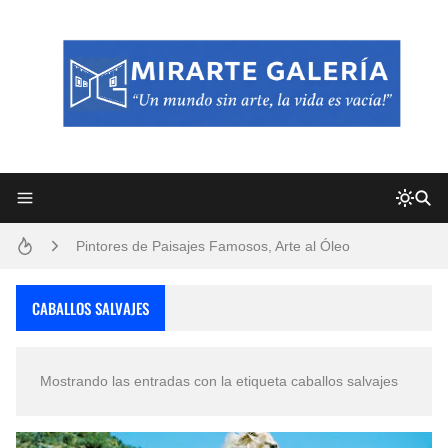
Frutas y Flores Para Colorear Imágenes
Pintores de Paisajes Famosos, Arte al Óleo
Dibujos para Colorear, una Actividad Divertida para Niños y Niñas
CABALLOS SALVAJES
Dibujos Fáciles Para Pintar con Acrílico (Minimalismo Artístico)
Mostrando las entradas con la etiqueta
caballos salvajes
Convocatoria exposición itinerante "SEMILLAS DE ARMONÍA 2025"
San Valentín Dibujos a Lápiz del 14 de Febrero