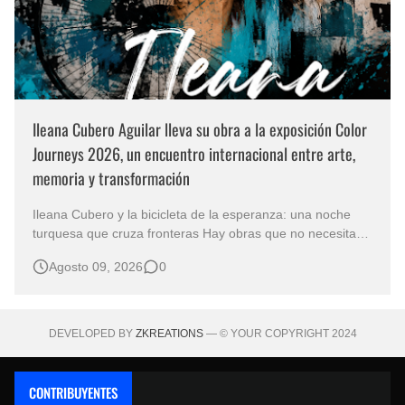
Ileana Cubero Aguilar lleva su obra a la exposición Color
Journeys 2026, un encuentro internacional entre arte,
memoria y transformación
Ileana Cubero y la bicicleta de la esperanza: una noche
turquesa que cruza fronteras Hay obras que no necesitan
representar un lugar específico para hablarnos de un
Agosto 09, 2026
0
mundo reconocible. En Noche turqueza, de la artista
costarricense Ileana Cubero Aguilar, una bicicleta parece
avanzar entre fragment…
DEVELOPED BY
ZKREATIONS
— © YOUR COPYRIGHT 2024
CONTRIBUYENTES