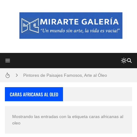
Frutas y Flores Para Colorear Imágenes
Pintores de Paisajes Famosos, Arte al Óleo
Dibujos para Colorear, una Actividad Divertida para Niños y Niñas
CARAS AFRICANAS AL OLEO
Dibujos Fáciles Para Pintar con Acrílico (Minimalismo Artístico)
Mostrando las entradas con la etiqueta
caras africanas al
Convocatoria exposición itinerante "SEMILLAS DE ARMONÍA 2025"
oleo
San Valentín Dibujos a Lápiz del 14 de Febrero