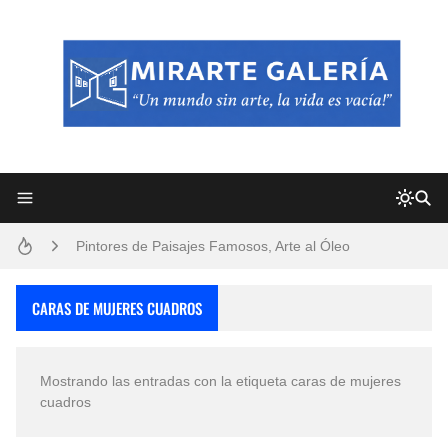
Frutas y Flores Para Colorear Imágenes
Pintores de Paisajes Famosos, Arte al Óleo
Dibujos para Colorear, una Actividad Divertida para Niños y Niñas
CARAS DE MUJERES CUADROS
Dibujos Fáciles Para Pintar con Acrílico (Minimalismo Artístico)
Mostrando las entradas con la etiqueta
caras de mujeres
Convocatoria exposición itinerante "SEMILLAS DE ARMONÍA 2025"
cuadros
San Valentín Dibujos a Lápiz del 14 de Febrero