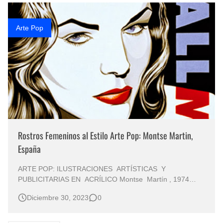
Rostros Bellos, La Perfección del Dibujo A Lápiz, Biryulina Vita
Arte Pop
Fotos Artísticas de las Actrices de Hollywood Más Bellas del Mundo
Que significan los cuadros de negras africanas?
El mundo del arte en pintura surrealista
Rostros Femeninos al Estilo Arte Pop: Montse Martin,
España
ARTE POP: ILUSTRACIONES ARTÍSTICAS Y
PUBLICITARIAS EN ACRÍLICO Montse Martín , 1974
Acrílico (Lleida - España) Rostros de Mujeres Modernas
Diciembre 30, 2023
0
Pinturas en Acrílico Retratos Art Pop Mujeres Pinturas de
Arte Pop del Siglo 21 Artistas de Arte Pop Montse Martín,
nacida en 1974 en Lleid…