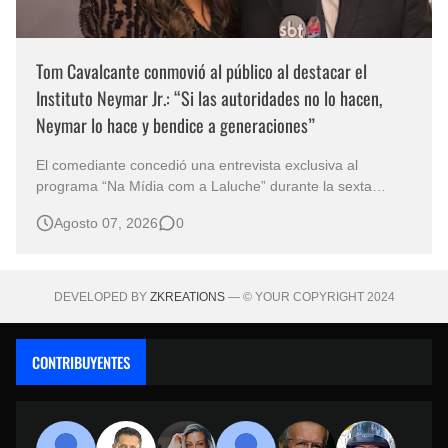
Tom Cavalcante conmovió al público al destacar el
Instituto Neymar Jr.: “Si las autoridades no lo hacen,
Neymar lo hace y bendice a generaciones”
El comediante concedió una entrevista exclusiva al
programa “Na Mídia com a Laluche” durante la sexta
edición de la Subasta del Instituto Neymar Jr., uno de los
Agosto 07, 2026
0
eventos benéficos más importantes de Brasil. En medio del
glamour de la sexta edición de la Subasta del Instituto
Neymar Jr., considerad…
DEVELOPED BY
ZKREATIONS
— © YOUR COPYRIGHT 2024
CONTRIBUYENTES