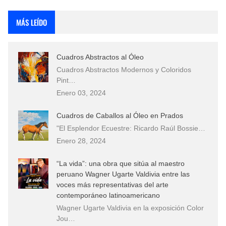
Rostros Bellos, La Perfección del Dibujo A Lápiz, Biryulina Vita
MÁS LEÍDO
Fotos Artísticas de las Actrices de Hollywood Más Bellas del Mundo
Cuadros Abstractos al Óleo
Que significan los cuadros de negras africanas?
Cuadros Abstractos Modernos y Coloridos
Pint…
El mundo del arte en pintura surrealista
Enero 03, 2024
Cuadros de Caballos al Óleo en Prados
"El Esplendor Ecuestre: Ricardo Raúl Bossie…
Enero 28, 2024
“La vida”: una obra que sitúa al maestro
peruano Wagner Ugarte Valdivia entre las
voces más representativas del arte
contemporáneo latinoamericano
Wagner Ugarte Valdivia en la exposición Color
Jou…