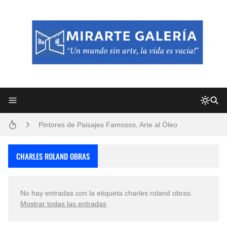
Frutas y Flores Para Colorear Imágenes
Pintores de Paisajes Famosos, Arte al Óleo
Dibujos para Colorear, una Actividad Divertida para Niños y Niñas
CHARLES ROLAND OBRAS
Dibujos Fáciles Para Pintar con Acrílico (Minimalismo Artístico)
No hay entradas con la etiqueta
charles roland obras
.
Convocatoria exposición itinerante "SEMILLAS DE ARMONÍA 2025"
Mostrar todas las entradas
San Valentín Dibujos a Lápiz del 14 de Febrero