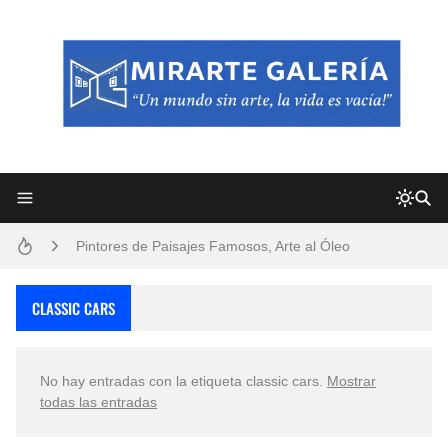
Frutas y Flores Para Colorear Imágenes
Pintores de Paisajes Famosos, Arte al Óleo
Dibujos para Colorear, una Actividad Divertida para Niños y Niñas
CLASSIC CARS
Dibujos Fáciles Para Pintar con Acrílico (Minimalismo Artístico)
No hay entradas con la etiqueta
classic cars
.
Mostrar
Convocatoria exposición itinerante "SEMILLAS DE ARMONÍA 2025"
todas las entradas
San Valentín Dibujos a Lápiz del 14 de Febrero