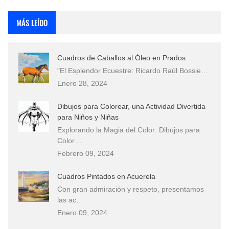
Rostros Bellos, La Perfección del Dibujo A Lápiz, Biryulina Vita
MÁS LEÍDO
Fotos Artísticas de las Actrices de Hollywood Más Bellas del Mundo
Cuadros de Caballos al Óleo en Prados
Que significan los cuadros de negras africanas?
"El Esplendor Ecuestre: Ricardo Raúl Bossie…
Enero 28, 2024
El mundo del arte en pintura surrealista
Dibujos para Colorear, una Actividad Divertida
para Niños y Niñas
Explorando la Magia del Color: Dibujos para
Color…
Febrero 09, 2024
Cuadros Pintados en Acuerela
Con gran admiración y respeto, presentamos
las ac…
Enero 09, 2024