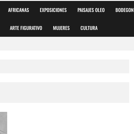
AFRICANAS
EXPOSICIONES
PAISAJES OLEO
BODEGON
ARTE FIGURATIVO
MUJERES
CULTURA
 para Niños y Niñas
alismo Artístico)
AS DE ARMONÍA 2025"
o
, Biryulina Vita
 Más Bellas del Mundo