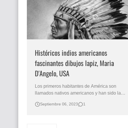
Que significan los cuadros de negras africana
El mundo del arte en pintura surrealista
Históricos indios americanos
fascinantes dibujos lapiz, Maria
D'Angelo, USA
Los primeros habitantes de América son
llamados nativos americanos y han sido la
inspiración para los dibujos de María
Septiembre 06, 2023
1
D'Angelo Newton pintora y dibujante de
Nueva Jersey.