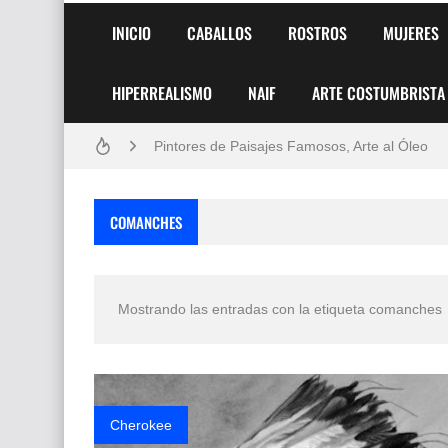
INICIO
CABALLOS
ROSTROS
MUJERES
HIPERREALISMO
NAIF
ARTE COSTUMBRISTA
Frutas y Flores Para Colorear Imágenes
Pintores de Paisajes Famosos, Arte al Óleo
Dibujos para Colorear, una Actividad Divertida
COMANCHES
Dibujos Fáciles Para Pintar con Acrílico (Minim
Convocatoria exposición itinerante "SEMILL
Mostrando las entradas con la etiqueta
comanches
San Valentín Dibujos a Lápiz del 14 de Febrer
Rostros Bellos, La Perfección del Dibujo A Lápiz
Fotos Artísticas de las Actrices de Hollywood
Cherokee