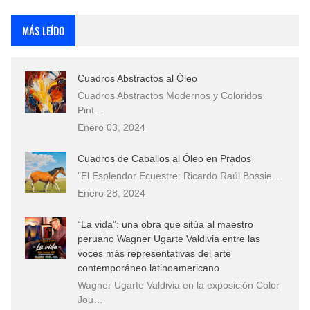
Rostros Bellos, La Perfección del Dibujo A Lápiz, Biryulina Vita
MÁS LEÍDO
Fotos Artísticas de las Actrices de Hollywood Más Bellas del Mundo
Cuadros Abstractos al Óleo
Que significan los cuadros de negras africanas?
Cuadros Abstractos Modernos y Coloridos
Pint…
El mundo del arte en pintura surrealista
Enero 03, 2024
Cuadros de Caballos al Óleo en Prados
"El Esplendor Ecuestre: Ricardo Raúl Bossie…
Enero 28, 2024
“La vida”: una obra que sitúa al maestro
peruano Wagner Ugarte Valdivia entre las
voces más representativas del arte
contemporáneo latinoamericano
Wagner Ugarte Valdivia en la exposición Color
Jou…