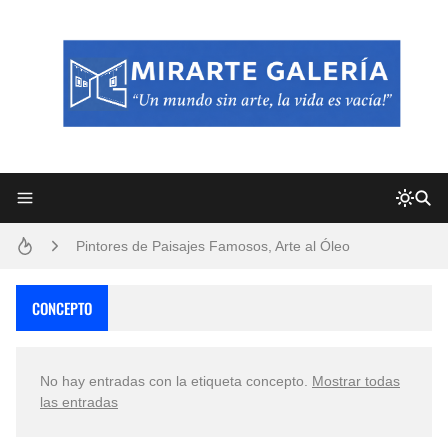
Frutas y Flores Para Colorear Imágenes
Pintores de Paisajes Famosos, Arte al Óleo
Dibujos para Colorear, una Actividad Divertida para Niños y Niñas
CONCEPTO
Dibujos Fáciles Para Pintar con Acrílico (Minimalismo Artístico)
No hay entradas con la etiqueta
concepto
.
Mostrar todas
Convocatoria exposición itinerante "SEMILLAS DE ARMONÍA 2025"
las entradas
San Valentín Dibujos a Lápiz del 14 de Febrero