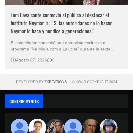
Tom Cavalcante conmovió al público al destacar el
Instituto Neymar Jr.: “Si las autoridades no lo hacen,
Neymar lo hace y bendice a generaciones”
El comediante concedió una entrevista exclusiva al
programa “Na Mídia com a Laluche” durante la sexta
edición de la Subasta del Instituto Neymar Jr., uno de los
Agosto 07, 2026
0
eventos benéficos más importantes de Brasil. En medio del
glamour de la sexta edición de la Subasta del Instituto
Neymar Jr., considerad…
DEVELOPED BY
ZKREATIONS
— © YOUR COPYRIGHT 2024
CONTRIBUYENTES