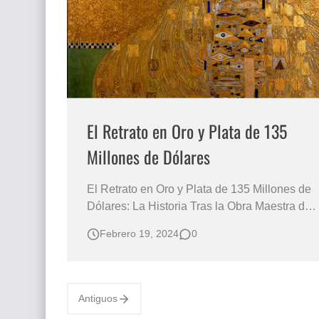
El Retrato en Oro y Plata de 135
Millones de Dólares
El Retrato en Oro y Plata de 135 Millones de
Dólares: La Historia Tras la Obra Maestra de
Gustav Klimt "Retrato de Adele Bloch-Bauer
Febrero 19, 2024
0
I" de Gustav Klimt, una pieza que va más allá
de su valor monetario para contar una
historia que simboliza el amor, la pérdida y la
lucha Descubre la Fascin…
Antiguos