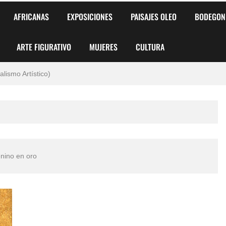
AFRICANAS
EXPOSICIONES
PAISAJES OLEO
BODEGON
ARTE FIGURATIVO
MUJERES
CULTURA
 para Niños y Niñas
alismo Artístico)
AS DE ARMONÍA 2025"
o
, Biryulina Vita
nino en oro
 Más Bellas del Mundo
s?