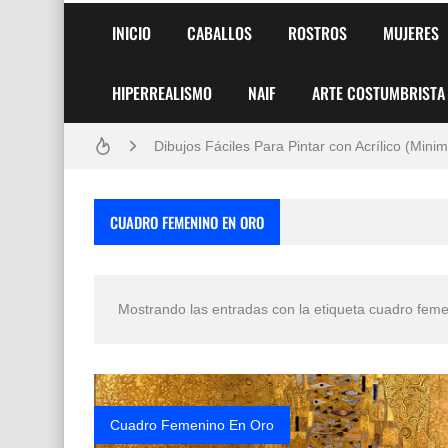
Frutas y Flores Para Colorear Imágenes
INICIO
CABALLOS
ROSTROS
MUJERES
Pintores de Paisajes Famosos, Arte al Óleo
HIPERREALISMO
NAIF
ARTE COSTUMBRISTA
Dibujos para Colorear, una Actividad Divertida
Dibujos Fáciles Para Pintar con Acrílico (Minim
Convocatoria exposición itinerante "SEMILL
CUADRO FEMENINO EN ORO
San Valentín Dibujos a Lápiz del 14 de Febrer
Rostros Bellos, La Perfección del Dibujo A Lápiz
Mostrando las entradas con la etiqueta
cuadro feme
Fotos Artísticas de las Actrices de Hollywood
Que significan los cuadros de negras africana
El mundo del arte en pintura surrealista
Cuadro Femenino En Oro