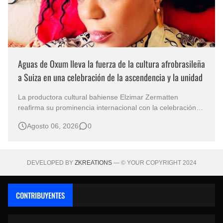
Aguas de Oxum lleva la fuerza de la cultura afrobrasileña
a Suiza en una celebración de la ascendencia y la unidad
La productora cultural bahiense Elzimar Zermatten
reafirma su prominencia internacional con la celebración
de Aguas de Oxum el 8 de agosto en Ginebra. Esta
Agosto 06, 2026
0
celebración une la cultura, la espiritualidad y la tradición
afrobrasileñas en suelo europeo. Concebido en
colaboración con Ya Sandra de Oxum,…
DEVELOPED BY
ZKREATIONS
— © YOUR COPYRIGHT 2024
CONTRIBUYENTES