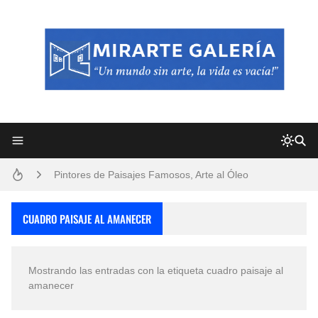
Frutas y Flores Para Colorear Imágenes
Pintores de Paisajes Famosos, Arte al Óleo
Dibujos para Colorear, una Actividad Divertida para Niños y Niñas
CUADRO PAISAJE AL AMANECER
Dibujos Fáciles Para Pintar con Acrílico (Minimalismo Artístico)
Mostrando las entradas con la etiqueta
cuadro paisaje al
Convocatoria exposición itinerante "SEMILLAS DE ARMONÍA 2025"
amanecer
San Valentín Dibujos a Lápiz del 14 de Febrero