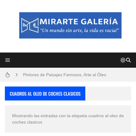
Frutas y Flores Para Colorear Imágenes
Pintores de Paisajes Famosos, Arte al Óleo
Dibujos para Colorear, una Actividad Divertida para Niños y Niñas
CUADROS AL OLEO DE COCHES CLASICOS
Dibujos Fáciles Para Pintar con Acrílico (Minimalismo Artístico)
Mostrando las entradas con la etiqueta
cuadros al oleo de
Convocatoria exposición itinerante "SEMILLAS DE ARMONÍA 2025"
coches clasicos
San Valentín Dibujos a Lápiz del 14 de Febrero