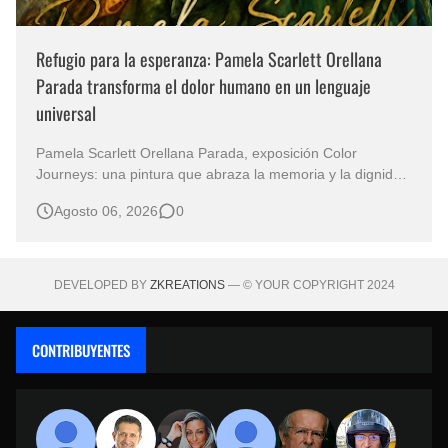
Refugio para la esperanza: Pamela Scarlett Orellana
Parada transforma el dolor humano en un lenguaje
universal
Pamela Scarlett Orellana Parada, exposición Color
Journeys: una pintura que abraza la memoria y la dignidad
La primera mirada basta para comprender que algunas
Agosto 06, 2026
0
obras no necesitan levantar la voz para permanecer en la
memoria. "Refuge in Your Mantle", de la artista Pamela
Scarlett Orella…
DEVELOPED BY
ZKREATIONS
— © YOUR COPYRIGHT 2024
CONTRIBUYENTES