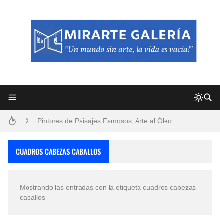
Frutas y Flores Para Colorear Imágenes
Pintores de Paisajes Famosos, Arte al Óleo
Dibujos para Colorear, una Actividad Divertida para Niños y Niñas
CUADROS CABEZAS CABALLOS
Dibujos Fáciles Para Pintar con Acrílico (Minimalismo Artístico)
Mostrando las entradas con la etiqueta
cuadros cabezas
Convocatoria exposición itinerante "SEMILLAS DE ARMONÍA 2025"
caballos
San Valentín Dibujos a Lápiz del 14 de Febrero