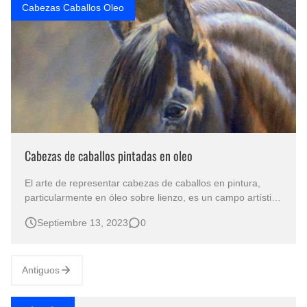
Cabezas Caballos Oleo
Cabezas de caballos pintadas en oleo
El arte de representar cabezas de caballos en pintura,
particularmente en óleo sobre lienzo, es un campo artístico
que ha perdurado a lo largo de la historia y ha cautivado
Septiembre 13, 2023
0
tanto a amantes del arte como a aficionados de estos
majestuosos animales. Los retratos equino, es especial la
representaci…
Antiguos