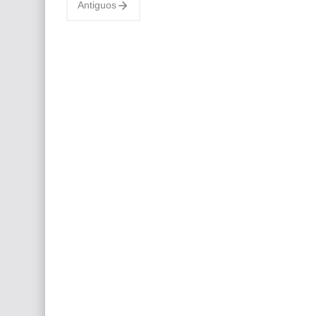
Antiguos
el Cuarto de los Niños Pintados con Acr…