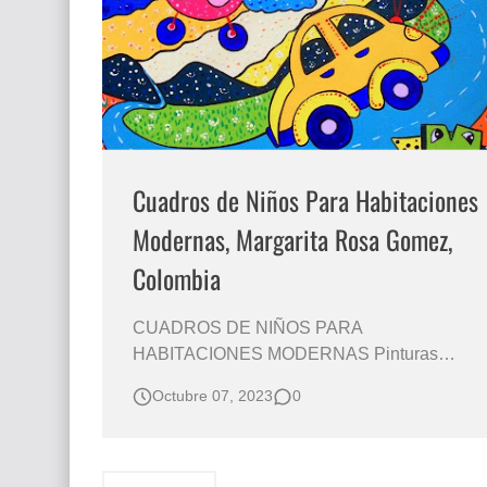
Que significan los cuadros de negras africana
El mundo del arte en pintura surrealista
Cuadros de Niños Para Habitaciones
Modernas, Margarita Rosa Gomez,
Colombia
CUADROS DE NIÑOS PARA
HABITACIONES MODERNAS Pinturas
Decorativas Para Decoración de
Octubre 07, 2023
0
Habitaciones de Niños Cuadros Modernos
Infantiles Pinturas Modernas Para
Decoraciones Galería de Cuadros Infantiles
Pintados con Acrílico Cuadros Para Decorar