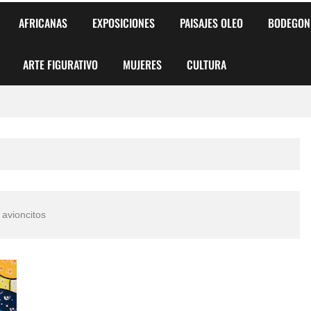
AFRICANAS
EXPOSICIONES
PAISAJES OLEO
BODEGON
ARTE FIGURATIVO
MUJERES
CULTURA
 para Niños y Niñas
alismo Artístico)
AS DE ARMONÍA 2025"
 avioncitos
o
, Biryulina Vita
 Más Bellas del Mundo