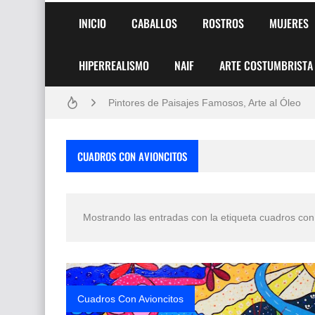
INICIO
CABALLOS
ROSTROS
MUJERES
HIPERREALISMO
NAIF
ARTE COSTUMBRISTA
Frutas y Flores Para Colorear Imágenes
Pintores de Paisajes Famosos, Arte al Óleo
Dibujos para Colorear, una Actividad Divertida
CUADROS CON AVIONCITOS
Dibujos Fáciles Para Pintar con Acrílico (Minim
Convocatoria exposición itinerante "SEMILL
Mostrando las entradas con la etiqueta
cuadros con
San Valentín Dibujos a Lápiz del 14 de Febrer
Rostros Bellos, La Perfección del Dibujo A Lápiz
Fotos Artísticas de las Actrices de Hollywood
Cuadros Con Avioncitos