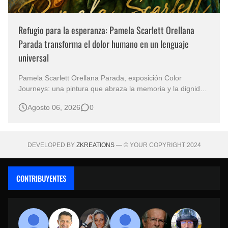
Refugio para la esperanza: Pamela Scarlett Orellana
Parada transforma el dolor humano en un lenguaje
universal
Pamela Scarlett Orellana Parada, exposición Color
Journeys: una pintura que abraza la memoria y la dignidad
La primera mirada basta para comprender que algunas
Agosto 06, 2026
0
obras no necesitan levantar la voz para permanecer en la
memoria. "Refuge in Your Mantle", de la artista Pamela
Scarlett Orella…
DEVELOPED BY
ZKREATIONS
— © YOUR COPYRIGHT 2024
CONTRIBUYENTES