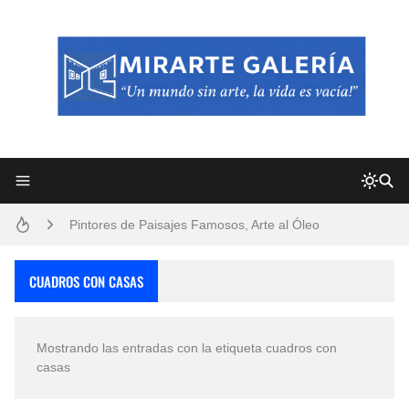
Frutas y Flores Para Colorear Imágenes
Pintores de Paisajes Famosos, Arte al Óleo
Dibujos para Colorear, una Actividad Divertida para Niños y Niñas
CUADROS CON CASAS
Dibujos Fáciles Para Pintar con Acrílico (Minimalismo Artístico)
Mostrando las entradas con la etiqueta
cuadros con
Convocatoria exposición itinerante "SEMILLAS DE ARMONÍA 2025"
casas
San Valentín Dibujos a Lápiz del 14 de Febrero